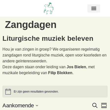
Zangdagen
Liturgische muziek beleven
Hou je van zingen in groep? We organiseren regelmatig
zangdagen rond liturgische muziek, open voor koorleden en
andere geïnteresseerden.
Deze dagen staan onder leiding van
Jos Bielen
, met
muzikale begeleiding van
Filip Blokken
.
Er zijn geen resultaten gevonden.
Bericht
Even
E
Aankomende
Zoeken
Same