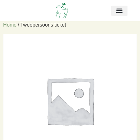
Home
/ Tweepersoons ticket