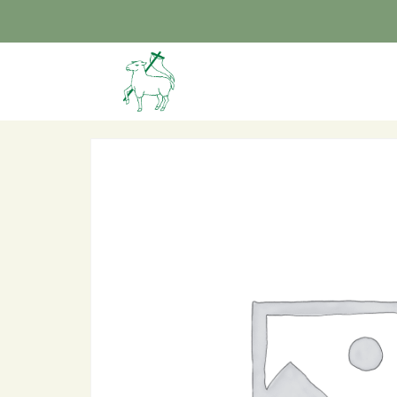
Home
/ Deelname met 3km wandeling – kinderen 