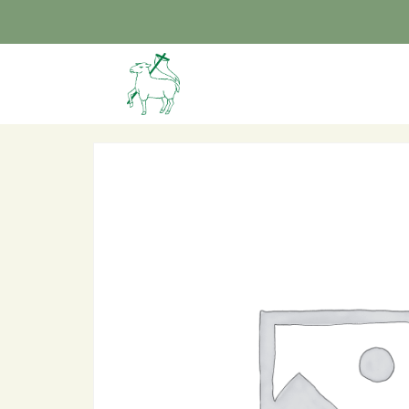
Home
/ Aankomst 14u30 – 14u45