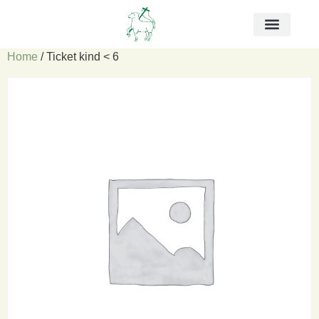
Home
/ Ticket kind < 6